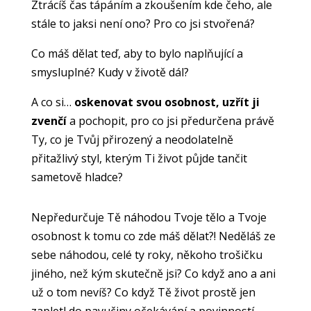
Ztrácíš čas tápáním a zkoušením kde čeho, ale
stále to jaksi není ono? Pro co jsi stvořená?
Co máš dělat teď, aby to bylo naplňující a
smysluplné? K
udy v životě dál?
A co si…
oskenovat svou osobnost, uzřít ji
zvenčí
a pochopit, pro co jsi předurčena právě
Ty, co je Tvůj přirozený a neodolatelně
přitažlivý styl, kterým Ti život půjde tančit
sametově hladce?
Nepředurčuje Tě náhodou Tvoje tělo a Tvoje
osobnost k tomu co zde máš dělat?! Neděláš ze
sebe náhodou, celé ty roky, někoho trošičku
jiného, než kým skutečně jsi? Co když ano a ani
už o tom nevíš? Co když Tě život prostě jen
zapletl do pavučiny očekávání a povinností,