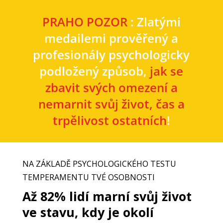
PRAHO POZOR
: Zlatými
medailemi prověřený a
profesionály psychologicky
podložený způsob,
jak se
zbavit svých omezení a
nemarnit svůj život, čas a
trpělivost ostatních
!
NA ZÁKLADĚ PSYCHOLOGICKÉHO TESTU
TEMPERAMENTU TVÉ OSOBNOSTI
Až 82% lidí marní svůj život
ve stavu, kdy je okolí