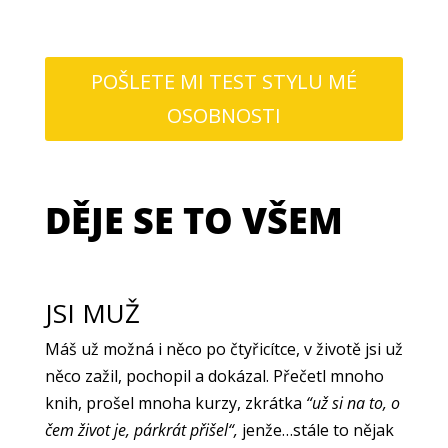
POŠLETE MI TEST STYLU MÉ
OSOBNOSTI
DĚJE SE TO VŠEM
JSI MUŽ
Máš už možná i něco po čtyřicítce, v životě jsi už
něco zažil, pochopil a dokázal. Přečetl mnoho
knih,
prošel mnoha kurzy, zkrátka
“už si na to, o
čem život je, párkrát přišel“,
j
enže…stále to nějak