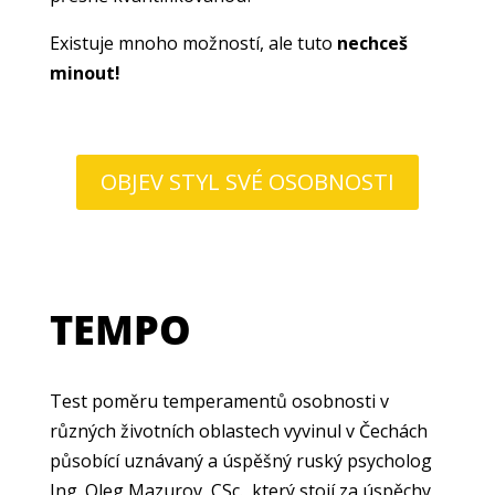
Existuje mnoho možností, ale tuto
nechceš
minout!
OBJEV STYL SVÉ OSOBNOSTI
TEMPO
Test poměru temperamentů osobnosti v
různých životních oblastech vyvinul v Čechách
působící uznávaný a úspěšný ruský psycholog
Ing. Oleg Mazurov, CSc., který stojí za úspěchy