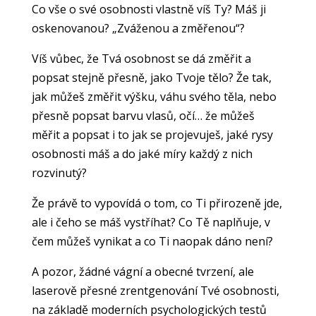
Co vše o své osobnosti vlastně víš Ty? Máš ji
oskenovanou? „Zváženou a změřenou“?
Víš vůbec, že
Tvá osobnost se dá změřit a
popsat stejně přesně, jako Tvoje tělo?
Že tak,
jak můžeš změřit výšku, váhu svého těla, nebo
přesně popsat barvu vlasů, očí… že můžeš
měřit a popsat i to jak se projevuješ, jaké rysy
osobnosti máš a do jaké míry každý z nich
rozvinutý?
Že právě to vypovídá o tom, co Ti přirozeně jde,
ale i čeho se máš vystříhat?
Co Tě naplňuje, v
čem můžeš vynikat a co Ti naopak dáno není?
A pozor, žádné vágní a obecné tvrzení, ale
laserově přesné zrentgenování Tvé osobnosti,
na základě moderních psychologických testů